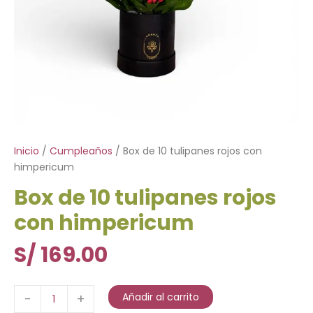
Inicio
/
Cumpleaños
/ Box de 10 tulipanes rojos con
himpericum
Box de 10 tulipanes rojos
con himpericum
S/
169.00
Box
Añadir al carrito
-
+
de