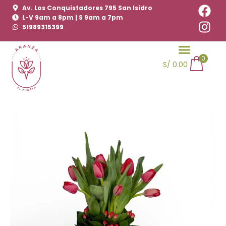
Ir
Av. Los Conquistadores 795 San Isidro
al
L-V 9am a 8pm | S 9am a 7pm
contenido
51989315399
0
S/
0.00