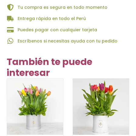
10
Tu compra es segura en todo momento
tulipanes
rojos
Entrega rápida en todo el Perú
con
himpericum
Puedes pagar con cualquier tarjeta
cantidad
Escríbenos si necesitas ayuda con tu pedido
También te puede
interesar